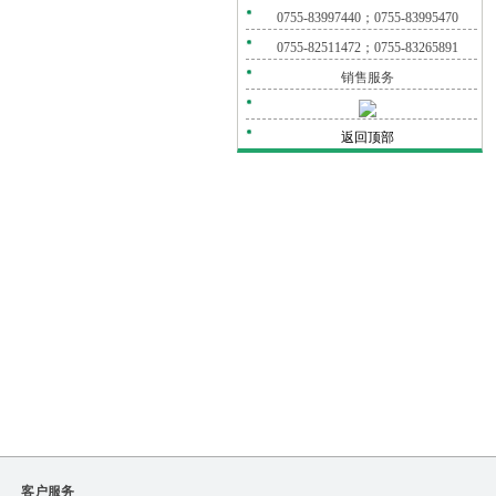
0755-83997440；0755-83995470
0755-82511472；0755-83265891
销售服务
返回顶部
客户服务